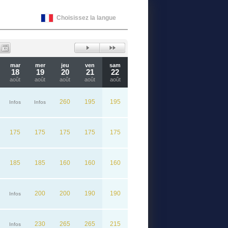
Choisissez la langue
mar
mer
jeu
ven
sam
18
19
20
21
22
août
août
août
août
août
260
195
195
Infos
Infos
175
175
175
175
175
185
185
160
160
160
200
200
190
190
Infos
230
265
265
215
Infos