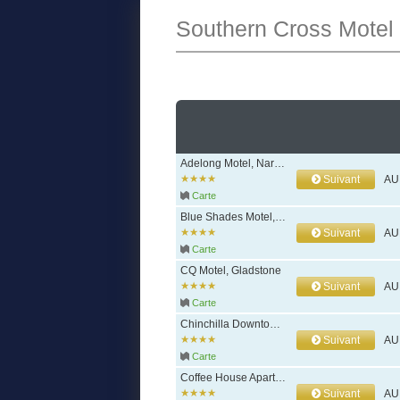
Southern Cross Motel
Adelong Motel, Narrabri
Suivant
AU
Carte
Blue Shades Motel, Maryborough
Suivant
AU
Carte
CQ Motel, Gladstone
Suivant
AU
Carte
Chinchilla Downtown Motor Inn, Chinchilla
Suivant
AU
Carte
Coffee House Apartment Motel, Rockhampton
Suivant
AU