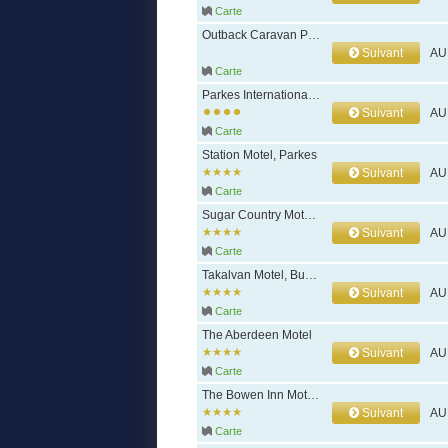
Carte
Outback Caravan Park, Tennant Creek
Suivant
AU
Carte
Parkes International Motor Inn, Parkes
Suivant
AU
Carte
Station Motel, Parkes
Suivant
AU
Carte
Sugar Country Motor Inn, Bundaberg
Suivant
AU
Carte
Takalvan Motel, Bundaberg
Suivant
AU
Carte
The Aberdeen Motel
Suivant
AU
Carte
The Bowen Inn Motel, Lithgow
Suivant
AU
Carte