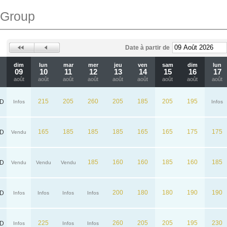
 Group
Date à partir de
dim
lun
mar
mer
jeu
ven
sam
dim
lun
09
10
11
12
13
14
15
16
17
août
août
août
août
août
août
août
août
août
215
205
260
205
185
205
195
D
Infos
Infos
165
185
185
185
165
165
175
175
D
Vendu
185
160
160
185
160
185
D
Vendu
Vendu
Vendu
200
180
180
190
190
D
Infos
Infos
Infos
Infos
225
260
205
205
195
230
D
Infos
Infos
Infos