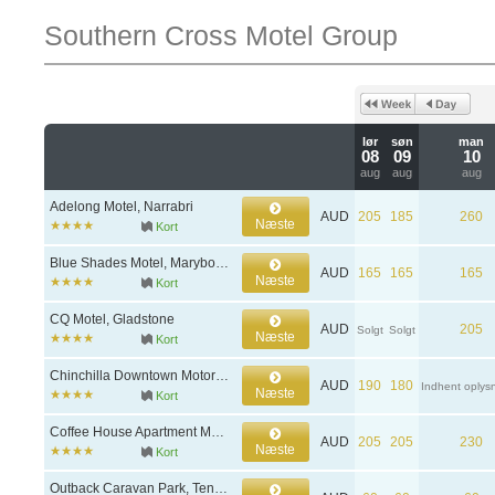
Southern Cross Motel Group
lør
søn
man
08
09
10
aug
aug
aug
Adelong Motel, Narrabri
AUD
205
185
260
Næste
Kort
Blue Shades Motel, Maryborough
AUD
165
165
165
Næste
Kort
CQ Motel, Gladstone
AUD
205
Solgt
Solgt
Næste
Kort
Chinchilla Downtown Motor Inn, Chinchilla
AUD
190
180
Indhent oplys
Næste
Kort
Coffee House Apartment Motel, Rockhampton
AUD
205
205
230
Næste
Kort
Outback Caravan Park, Tennant Creek