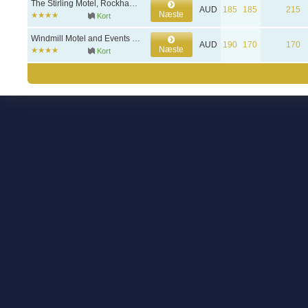
The Stirling Motel, Rockhampton
AUD
185
185
215
Næste
Kort
Windmill Motel and Events Centre, Mackay
AUD
190
170
170
Næste
Kort