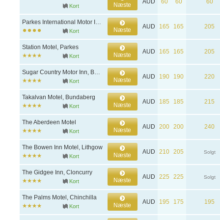
AUD
60
60
60
Næste
Kort
Parkes International Motor Inn, Parkes
AUD
165
165
205
Næste
Kort
Station Motel, Parkes
AUD
165
165
205
Næste
Kort
Sugar Country Motor Inn, Bundaberg
AUD
190
190
220
Næste
Kort
Takalvan Motel, Bundaberg
AUD
185
185
215
Næste
Kort
The Aberdeen Motel
AUD
200
200
240
Næste
Kort
The Bowen Inn Motel, Lithgow
AUD
210
205
Solgt
Næste
Kort
The Gidgee Inn, Cloncurry
AUD
225
225
Solgt
Næste
Kort
The Palms Motel, Chinchilla
AUD
195
175
195
Næste
Kort