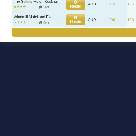
The Stirling Motel, Rockhampton
AUD
215
185
Næste
Kort
Windmill Motel and Events Centre, Mackay
AUD
190
190
Næste
Kort