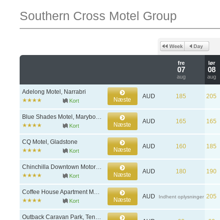
Southern Cross Motel Group
fre
lør
07
08
aug
aug
Adelong Motel, Narrabri
AUD
185
205
Næste
Kort
Blue Shades Motel, Maryborough
AUD
165
165
Næste
Kort
CQ Motel, Gladstone
AUD
160
185
Næste
Kort
Chinchilla Downtown Motor Inn, Chinchilla
AUD
180
190
Næste
Kort
Coffee House Apartment Motel, Rockhampton
AUD
205
Indhent oplysninger
Næste
Kort
Outback Caravan Park, Tennant Creek