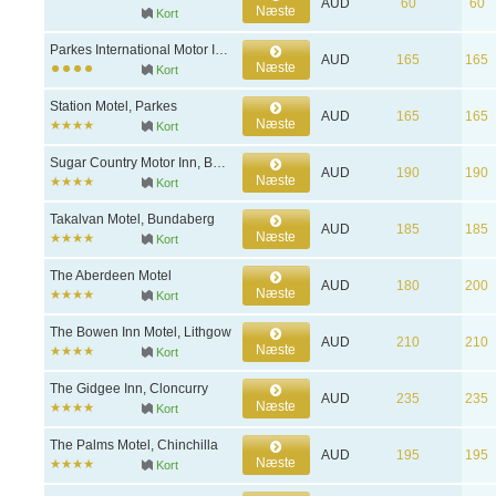
AUD
60
60
Næste
Kort
Parkes International Motor Inn, Parkes
AUD
165
165
Næste
Kort
Station Motel, Parkes
AUD
165
165
Næste
Kort
Sugar Country Motor Inn, Bundaberg
AUD
190
190
Næste
Kort
Takalvan Motel, Bundaberg
AUD
185
185
Næste
Kort
The Aberdeen Motel
AUD
180
200
Næste
Kort
The Bowen Inn Motel, Lithgow
AUD
210
210
Næste
Kort
The Gidgee Inn, Cloncurry
AUD
235
235
Næste
Kort
The Palms Motel, Chinchilla
AUD
195
195
Næste
Kort