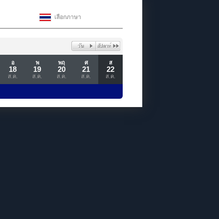
เลือกภาษา
อ
พ
พฤ
ศ
ส
18
19
20
21
22
ส.ค.
ส.ค.
ส.ค.
ส.ค.
ส.ค.