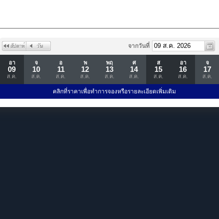
จากวันที่
อา
จ
อ
พ
พฤ
ศ
ส
อา
จ
09
10
11
12
13
14
15
16
17
ส.ค.
ส.ค.
ส.ค.
ส.ค.
ส.ค.
ส.ค.
ส.ค.
ส.ค.
ส.ค.
คลิกที่ราคาเพื่อทำการจองหรือรายละเอียดเพิ่มเติม