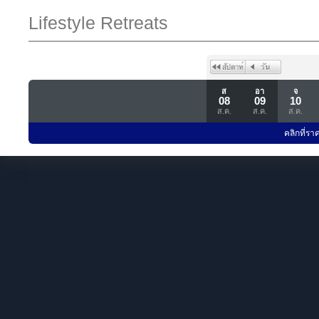
Lifestyle Retreats
ส
อา
จ
08
09
10
ส.ค.
ส.ค.
ส.ค.
คลิกที่รา