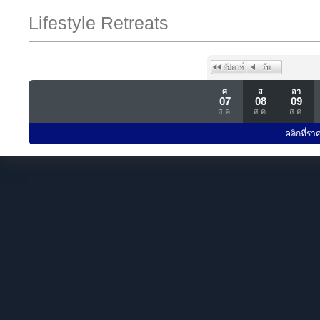
Lifestyle Retreats
ศ
ส
อา
07
08
09
ส.ค.
ส.ค.
ส.ค.
คลิกที่รา