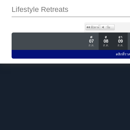
Lifestyle Retreats
ศ
ส
อา
07
08
09
ส.ค.
ส.ค.
ส.ค.
คลิกที่รา