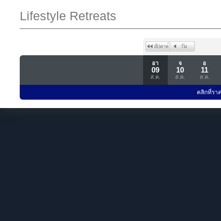
Lifestyle Retreats
อา
จ
อ
09
10
11
ส.ค.
ส.ค.
ส.ค.
คลิกที่รา