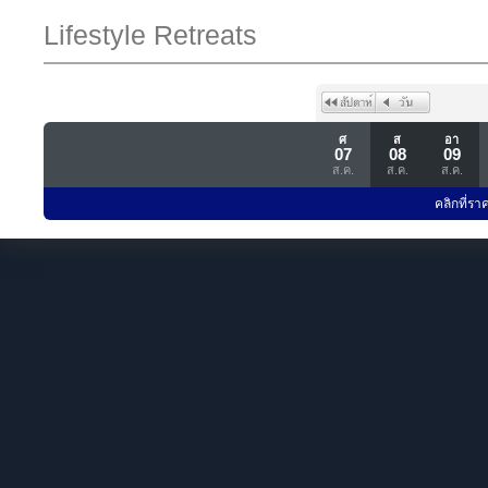
Lifestyle Retreats
ศ
ส
อา
07
08
09
ส.ค.
ส.ค.
ส.ค.
คลิกที่รา