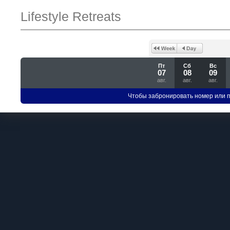
Lifestyle Retreats
Пт
Сб
Вс
07
08
09
авг.
авг.
авг.
Чтобы забронировать номер или 