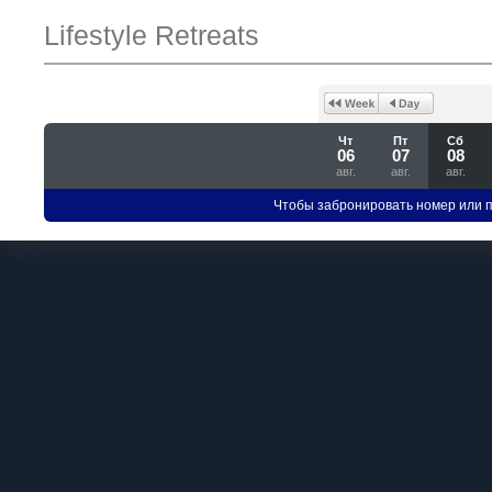
Lifestyle Retreats
Чт
Пт
Сб
06
07
08
авг.
авг.
авг.
Чтобы забронировать номер или 