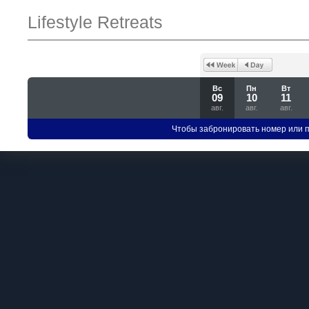
Lifestyle Retreats
Вс
Пн
Вт
09
10
11
авг.
авг.
авг.
Чтобы забронировать номер или 