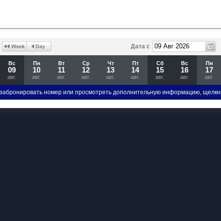
Дата с
Вс
Пн
Вт
Ср
Чт
Пт
Сб
Вс
Пн
09
10
11
12
13
14
15
16
17
авг.
авг.
авг.
авг.
авг.
авг.
авг.
авг.
авг.
забронировать номер или просмотреть дополнительную информацию, щелкн