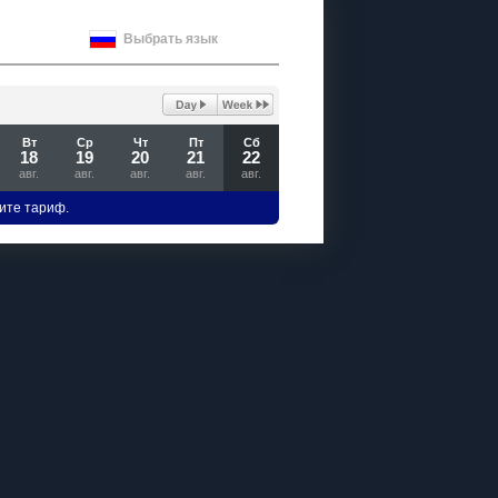
Выбрать язык
Вт
Ср
Чт
Пт
Сб
18
19
20
21
22
авг.
авг.
авг.
авг.
авг.
ите тариф.