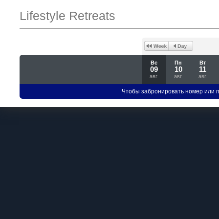
Lifestyle Retreats
Вс
Пн
Вт
09
10
11
авг.
авг.
авг.
Чтобы забронировать номер или 