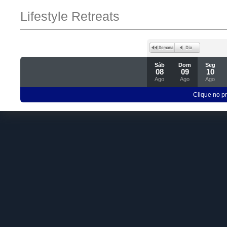
Lifestyle Retreats
Sáb
Dom
Seg
08
09
10
Ago
Ago
Ago
Clique no p