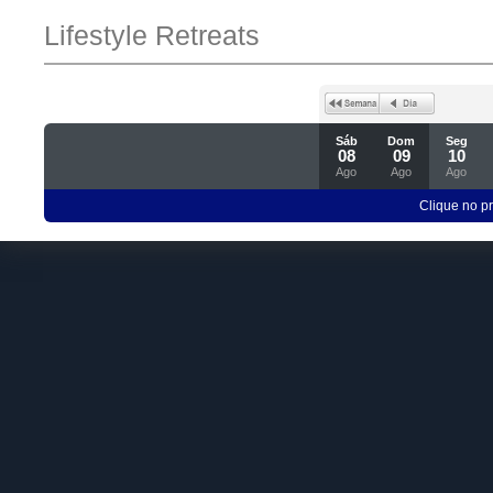
Lifestyle Retreats
Sáb
Dom
Seg
08
09
10
Ago
Ago
Ago
Clique no p