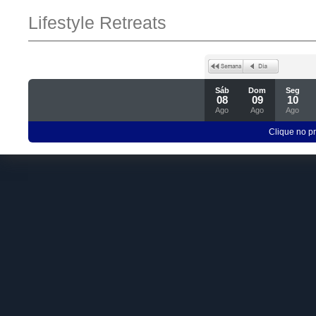
Lifestyle Retreats
Sáb
Dom
Seg
08
09
10
Ago
Ago
Ago
Clique no p