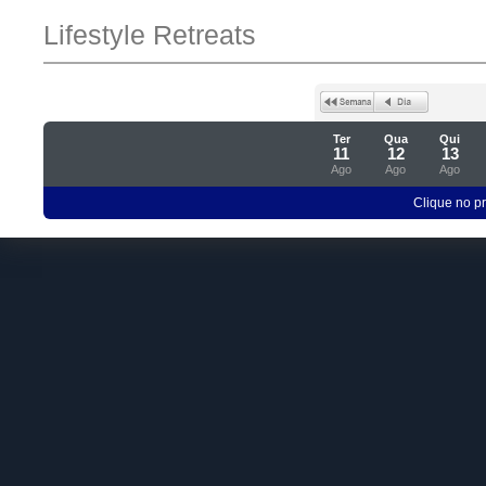
Lifestyle Retreats
Ter
Qua
Qui
11
12
13
Ago
Ago
Ago
Clique no p