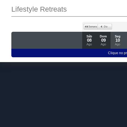
Lifestyle Retreats
Sáb
Dom
Seg
08
09
10
Ago
Ago
Ago
Clique no p