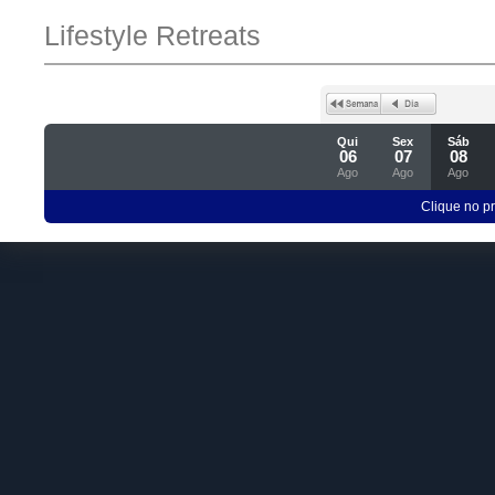
Lifestyle Retreats
Qui
Sex
Sáb
06
07
08
Ago
Ago
Ago
Clique no p