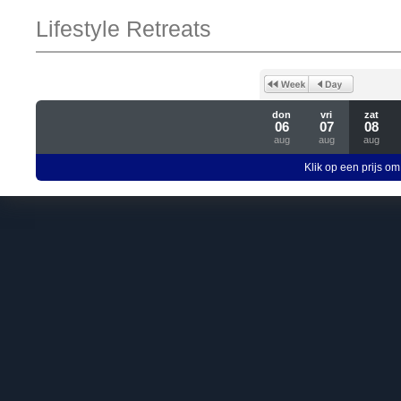
Lifestyle Retreats
don
vri
zat
06
07
08
aug
aug
aug
Klik op een prijs om