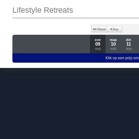
Lifestyle Retreats
zon
maa
din
09
10
11
aug
aug
aug
Klik op een prijs om