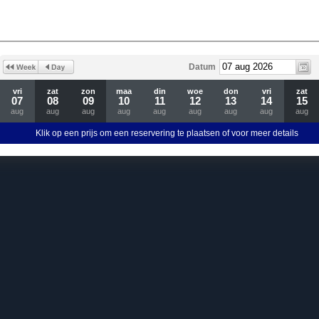
Datum
vri
zat
zon
maa
din
woe
don
vri
zat
07
08
09
10
11
12
13
14
15
aug
aug
aug
aug
aug
aug
aug
aug
aug
Klik op een prijs om een reservering te plaatsen of voor meer details