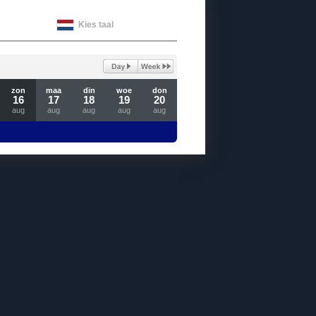
Kies taal
zon
maa
din
woe
don
16
17
18
19
20
aug
aug
aug
aug
aug