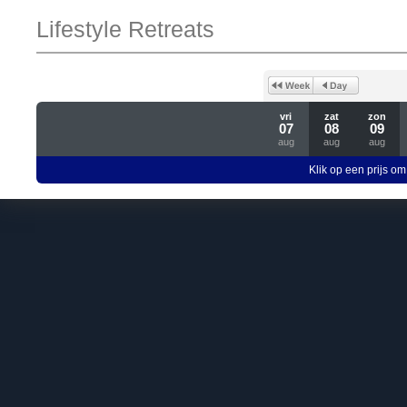
Lifestyle Retreats
vri
zat
zon
07
08
09
aug
aug
aug
Klik op een prijs om