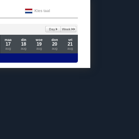
Kies taal
maa
din
woe
don
vri
17
18
19
20
21
aug
aug
aug
aug
aug