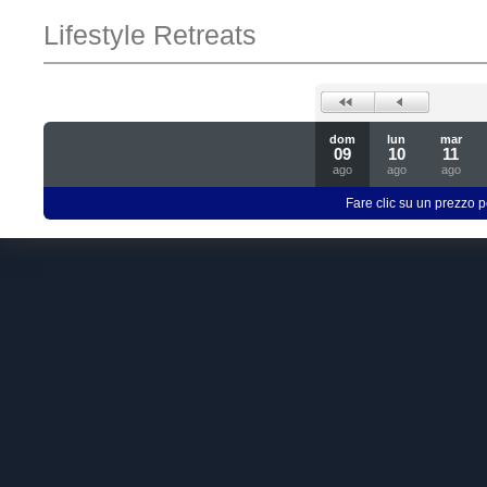
Lifestyle Retreats
dom
lun
mar
09
10
11
ago
ago
ago
Fare clic su un prezzo pe