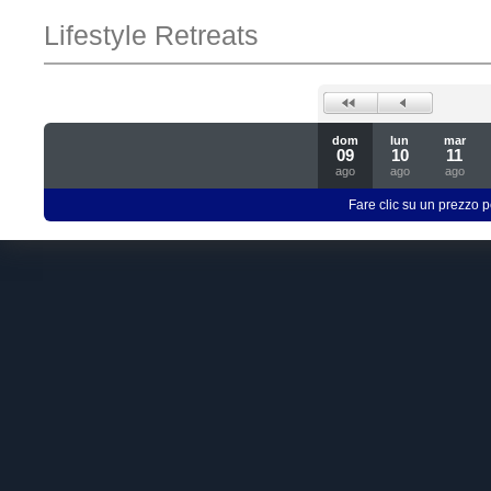
Lifestyle Retreats
dom
lun
mar
09
10
11
ago
ago
ago
Fare clic su un prezzo pe