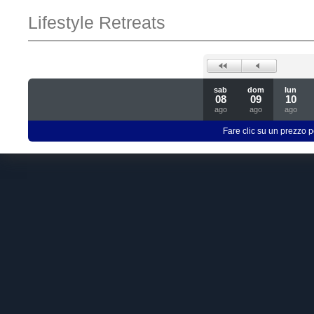
Lifestyle Retreats
sab
dom
lun
08
09
10
ago
ago
ago
Fare clic su un prezzo pe