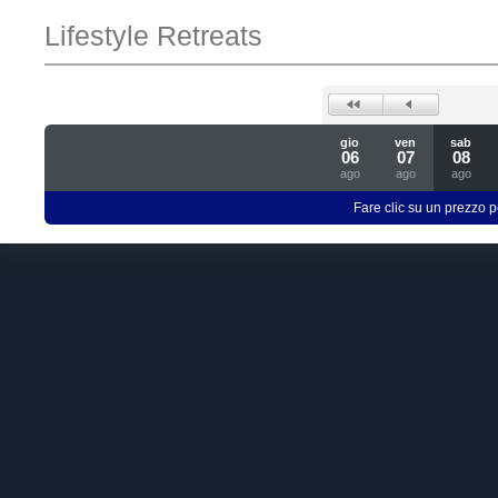
Lifestyle Retreats
gio
ven
sab
06
07
08
ago
ago
ago
Fare clic su un prezzo pe