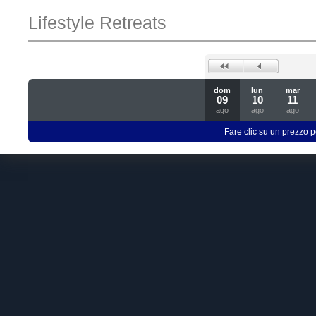
Lifestyle Retreats
dom
lun
mar
09
10
11
ago
ago
ago
Fare clic su un prezzo pe