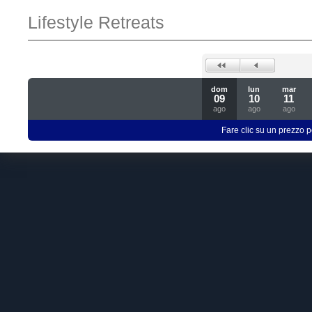
Lifestyle Retreats
dom
lun
mar
09
10
11
ago
ago
ago
Fare clic su un prezzo pe