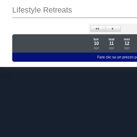
Lifestyle Retreats
lun
mar
mer
10
11
12
ago
ago
ago
Fare clic su un prezzo pe