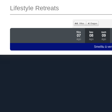
Lifestyle Retreats
fös
lau
sun
07
08
09
ágú
ágú
ágú
Smelltu á ver