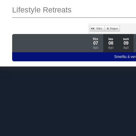
Lifestyle Retreats
fös
lau
sun
07
08
09
ágú
ágú
ágú
Smelltu á ver