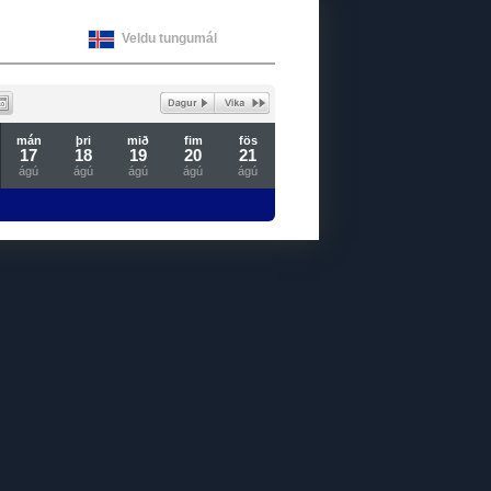
Veldu tungumál
mán
þri
mið
fim
fös
17
18
19
20
21
ágú
ágú
ágú
ágú
ágú