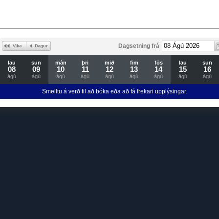
Dagsetning frá
lau
sun
mán
þri
mið
fim
fös
lau
sun
08
09
10
11
12
13
14
15
16
ágú
ágú
ágú
ágú
ágú
ágú
ágú
ágú
ágú
Smelltu á verð til að bóka eða að fá frekari upplýsingar.