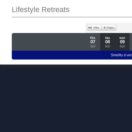
Lifestyle Retreats
fös
lau
sun
07
08
09
ágú
ágú
ágú
Smelltu á ver