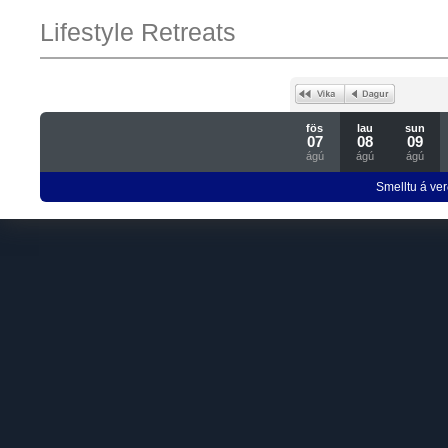
Lifestyle Retreats
fös
lau
sun
07
08
09
ágú
ágú
ágú
Smelltu á ver