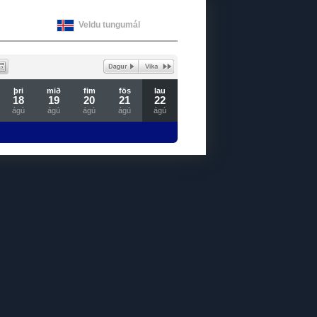
Veldu tungumál
þri
mið
fim
fös
lau
18
19
20
21
22
ágú
ágú
ágú
ágú
ágú