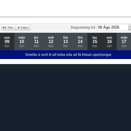
Dagsetning frá
sun
mán
þri
mið
fim
fös
lau
sun
mán
09
10
11
12
13
14
15
16
17
ágú
ágú
ágú
ágú
ágú
ágú
ágú
ágú
ágú
Smelltu á verð til að bóka eða að fá frekari upplýsingar.