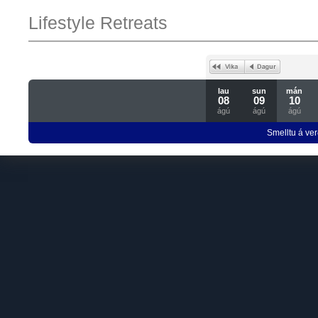
Lifestyle Retreats
lau
sun
mán
08
09
10
ágú
ágú
ágú
Smelltu á ver