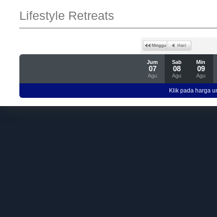
Lifestyle Retreats
Jum
Sab
Min
07
08
09
Agu
Agu
Agu
Klik pada harga un