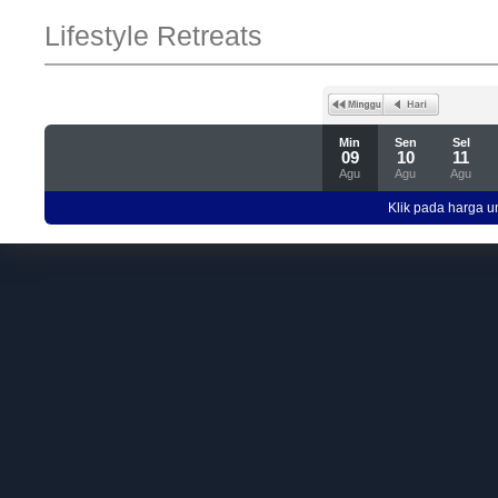
Lifestyle Retreats
Min
Sen
Sel
09
10
11
Agu
Agu
Agu
Klik pada harga un