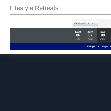
Lifestyle Retreats
Kam
Jum
Sab
06
07
08
Agu
Agu
Agu
Klik pada harga un