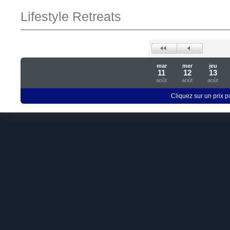
Lifestyle Retreats
mar
mer
jeu
11
12
13
août
août
août
Cliquez sur un prix 