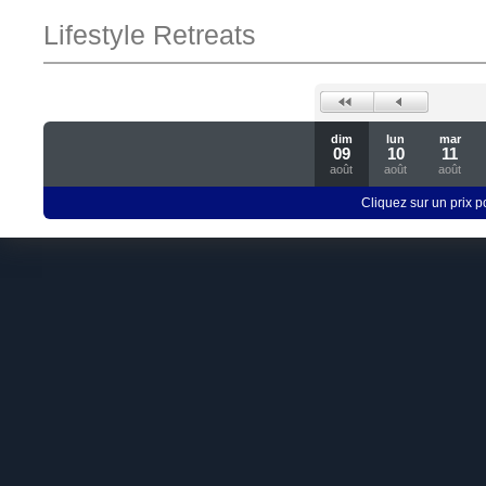
Lifestyle Retreats
dim
lun
mar
09
10
11
août
août
août
Cliquez sur un prix 