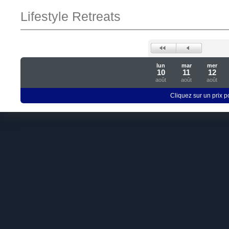
Lifestyle Retreats
lun
mar
mer
10
11
12
août
août
août
Cliquez sur un prix 