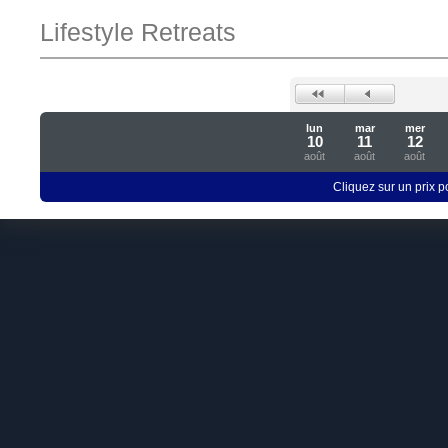
Lifestyle Retreats
lun
mar
mer
10
11
12
août
août
août
Cliquez sur un prix 