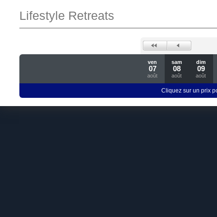
Lifestyle Retreats
ven
sam
dim
07
08
09
août
août
août
Cliquez sur un prix 