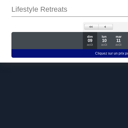
Lifestyle Retreats
dim
lun
mar
09
10
11
août
août
août
Cliquez sur un prix 