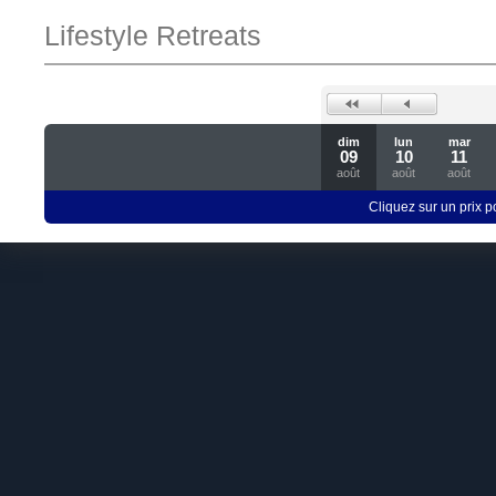
Lifestyle Retreats
dim
lun
mar
09
10
11
août
août
août
Cliquez sur un prix 