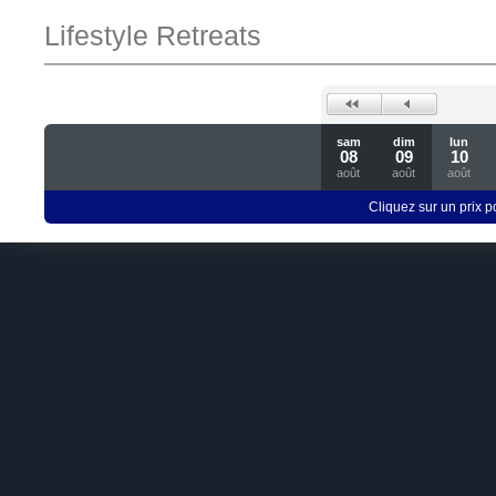
Lifestyle Retreats
sam
dim
lun
08
09
10
août
août
août
Cliquez sur un prix 